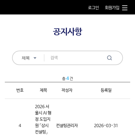
로그인
회원가입
AI Bridge
공지사항
AI 행정수요신청
AI 컨설팅
제목
AI 서비스 개발
4
총
건
번호
제목
작성자
등록일
AI 행정사례
2026 서
이용안내
울시 AI 행
정 도입지
4
원 「상시
컨설팅관리자
2026-03-31
컨설팅」