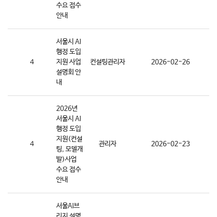
수요 접수
안내
서울시 AI
행정 도입
4
지원 사업
컨설팅관리자
2026-02-26
설명회 안
내
2026년
서울시 AI
행정 도입
지원(컨설
4
관리자
2026-02-23
팅, 모델개
발)사업
수요 접수
안내
서울AI브
리지 설명